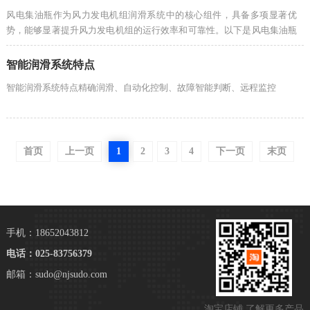
风电集油瓶作为风力发电机组润滑系统中的核心组件，具备多项显著优
势，能够显著提升风力发电机组的运行效率和可靠性。以下是风电集油瓶
的主要优势及其在风力发电领域中的重
智能润滑系统特点
智能润滑系统特点精确润滑、自动化控制、故障智能判断、远程监控
首页
上一页
1
2
3
4
下一页
末页
手机：18652043812
电话：025-83756379
邮箱：sudo@njsudo.com
淘宝店铺 了解更多产品