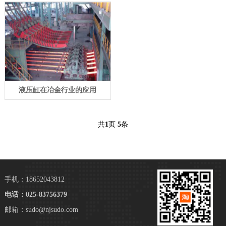
液压缸在冶金行业的应用
共
1
页
5
条
手机：18652043812
电话：025-83756379
邮箱：sudo@njsudo.com